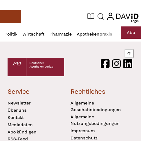
login
login
Aktuelle Ausgabe
Suche
Deutsche Apotheker Zeitung
Profil
Daz
Abo
Politik
Wirtschaft
Pharmazie
Apothekenpraxis
Recht
Sp
öffnen
Pur
Abo
öffnen
Nach
Deutscher Apotheker Verlag Logo
Facebook
Instagram
LinkedI
Service
Rechtliches
Newsletter
Allgemeine
Geschäftsbedingungen
Über uns
Allgemeine
Kontakt
Nutzungsbedingungen
Mediadaten
Impressum
Abo kündigen
Datenschutz
RSS-Feed