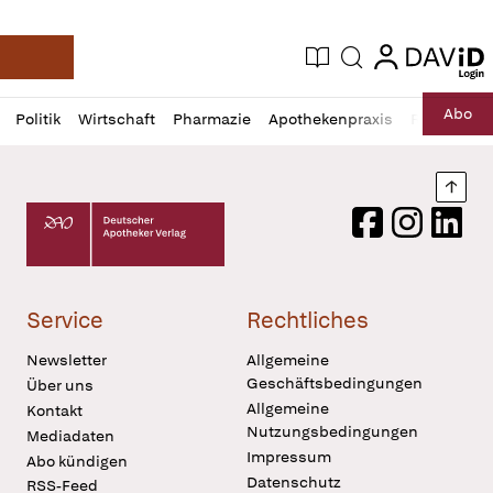
login
login
Aktuelle Ausgabe
Suche
Deutsche Apotheker Zeitung
Profil
Daz
Abo
Politik
Wirtschaft
Pharmazie
Apothekenpraxis
Recht
Sp
öffnen
Pur
Abo
öffnen
Nach
Deutscher Apotheker Verlag Logo
Facebook
Instagram
LinkedI
Service
Rechtliches
Newsletter
Allgemeine
Geschäftsbedingungen
Über uns
Allgemeine
Kontakt
Nutzungsbedingungen
Mediadaten
Impressum
Abo kündigen
Datenschutz
RSS-Feed