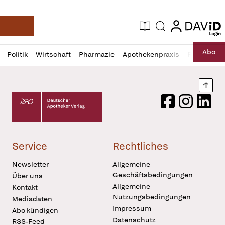
login
login
Aktuelle Ausgabe
Suche
Deutsche Apotheker Zeitung
Profil
Daz
Abo
Politik
Wirtschaft
Pharmazie
Apothekenpraxis
Recht
Sp
öffnen
Pur
Abo
öffnen
Nach
Deutscher Apotheker Verlag Logo
Facebook
Instagram
LinkedI
Service
Rechtliches
Newsletter
Allgemeine
Geschäftsbedingungen
Über uns
Allgemeine
Kontakt
Nutzungsbedingungen
Mediadaten
Impressum
Abo kündigen
Datenschutz
RSS-Feed