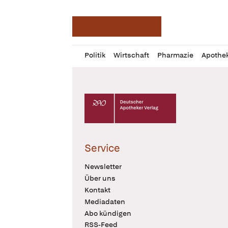
Deutsche Apotheker Ze
Profil
Daz
Politik
Wirtschaft
Pharmazie
Apothe
öffnen
Pur
Abo
öffnen
Deutscher Apotheker Verlag Logo
Service
Newsletter
Über uns
Kontakt
Mediadaten
Abo kündigen
RSS-Feed