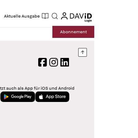
ogin
login
Aktuelle Ausgabe
Suche
Abo
nnement
Nach oben springen
Facebook
Instagram
LinkedIn
tzt auch als App für iOS und Android
Jetzt bei Google Play
Laden im App Store