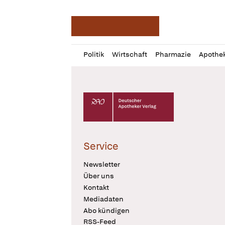
Deutsche Apotheker Ze
Profil
Daz
Politik
Wirtschaft
Pharmazie
Apothe
öffnen
Pur
Abo
öffnen
Deutscher Apotheker Verlag Logo
Service
Newsletter
Über uns
Kontakt
Mediadaten
Abo kündigen
RSS-Feed