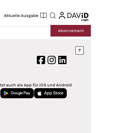
ogin
login
Aktuelle Ausgabe
Suche
Abo
nnement
Nach oben springen
Facebook
Instagram
LinkedIn
tzt auch als App für iOS und Android
Jetzt bei Google Play
Laden im App Store