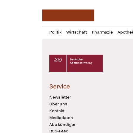
Deutsche Apotheker Ze
Profil
Daz
Politik
Wirtschaft
Pharmazie
Apothe
öffnen
Pur
Abo
öffnen
Deutscher Apotheker Verlag Logo
Service
Newsletter
Über uns
Kontakt
Mediadaten
Abo kündigen
RSS-Feed