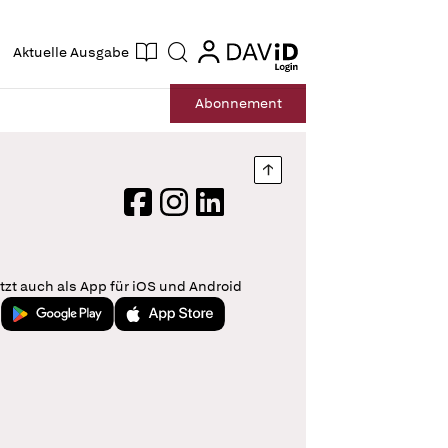
ogin
login
Aktuelle Ausgabe
Suche
Abo
nnement
Nach oben springen
Facebook
Instagram
LinkedIn
tzt auch als App für iOS und Android
Jetzt bei Google Play
Laden im App Store