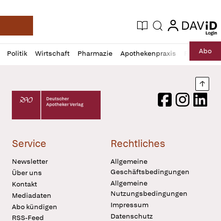
login
login
Aktuelle Ausgabe
Suche
Deutsche Apotheker Zeitung
Profil
Daz
Abo
Politik
Wirtschaft
Pharmazie
Apothekenpraxis
Recht
Sp
öffnen
Pur
Abo
öffnen
Nach
Deutscher Apotheker Verlag Logo
Facebook
Instagram
LinkedI
Service
Rechtliches
Newsletter
Allgemeine
Geschäftsbedingungen
Über uns
Allgemeine
Kontakt
Nutzungsbedingungen
Mediadaten
Impressum
Abo kündigen
Datenschutz
RSS-Feed