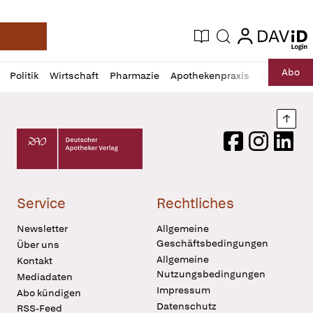
login
login
Aktuelle Ausgabe
Suche
Deutsche Apotheker Zeitung
Profil
Daz
Abo
Politik
Wirtschaft
Pharmazie
Apothekenpraxis
Recht
Sp
öffnen
Pur
Abo
öffnen
Nach
Deutscher Apotheker Verlag Logo
Facebook
Instagram
LinkedI
Service
Rechtliches
Newsletter
Allgemeine
Geschäftsbedingungen
Über uns
Allgemeine
Kontakt
Nutzungsbedingungen
Mediadaten
Impressum
Abo kündigen
Datenschutz
RSS-Feed