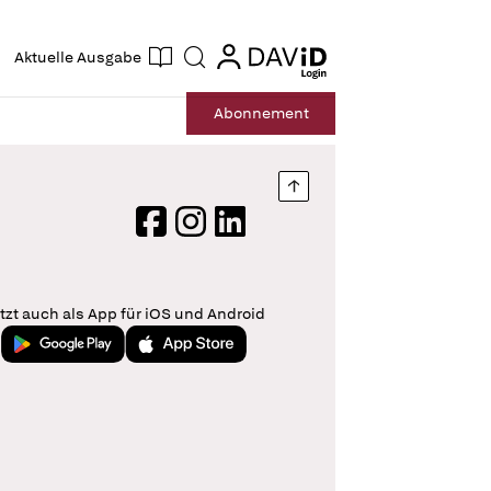
ogin
login
Aktuelle Ausgabe
Suche
Abo
nnement
Nach oben springen
Facebook
Instagram
LinkedIn
tzt auch als App für iOS und Android
Jetzt bei Google Play
Laden im App Store