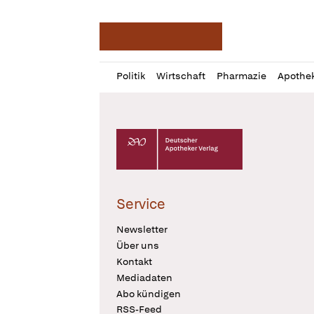
Deutsche Apotheker Ze
Profil
Daz
Politik
Wirtschaft
Pharmazie
Apothe
öffnen
Pur
Abo
öffnen
Deutscher Apotheker Verlag Logo
Service
Newsletter
Über uns
Kontakt
Mediadaten
Abo kündigen
RSS-Feed