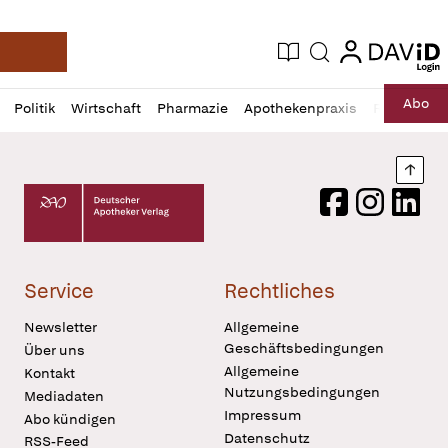
login
login
Aktuelle Ausgabe
Suche
Deutsche Apotheker Zeitung
Profil
Daz
Abo
Politik
Wirtschaft
Pharmazie
Apothekenpraxis
Recht
Sp
öffnen
Pur
Abo
öffnen
Nach
Deutscher Apotheker Verlag Logo
Facebook
Instagram
LinkedI
Service
Rechtliches
Newsletter
Allgemeine
Geschäftsbedingungen
Über uns
Allgemeine
Kontakt
Nutzungsbedingungen
Mediadaten
Impressum
Abo kündigen
Datenschutz
RSS-Feed