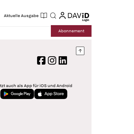
ogin
login
Aktuelle Ausgabe
Suche
Abo
nnement
Nach oben springen
Facebook
Instagram
LinkedIn
tzt auch als App für iOS und Android
Jetzt bei Google Play
Laden im App Store