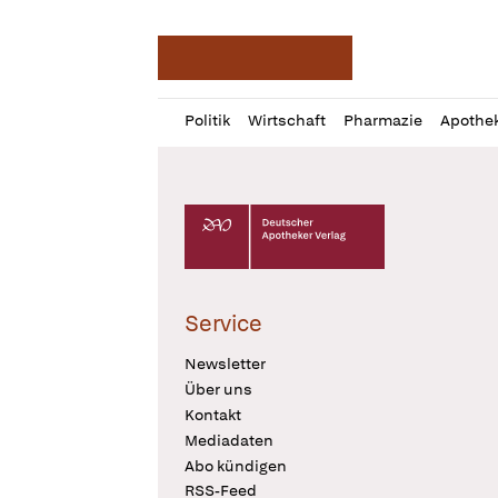
Deutsche Apotheker Ze
Profil
Daz
Politik
Wirtschaft
Pharmazie
Apothe
öffnen
Pur
Abo
öffnen
Deutscher Apotheker Verlag Logo
Service
Newsletter
Über uns
Kontakt
Mediadaten
Abo kündigen
RSS-Feed