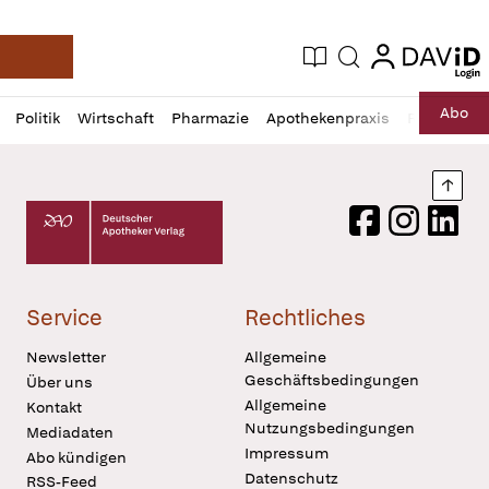
login
login
Aktuelle Ausgabe
Suche
Deutsche Apotheker Zeitung
Profil
Daz
Abo
Politik
Wirtschaft
Pharmazie
Apothekenpraxis
Recht
Sp
öffnen
Pur
Abo
öffnen
Nach
Deutscher Apotheker Verlag Logo
Facebook
Instagram
LinkedI
Service
Rechtliches
Newsletter
Allgemeine
Geschäftsbedingungen
Über uns
Allgemeine
Kontakt
Nutzungsbedingungen
Mediadaten
Impressum
Abo kündigen
Datenschutz
RSS-Feed