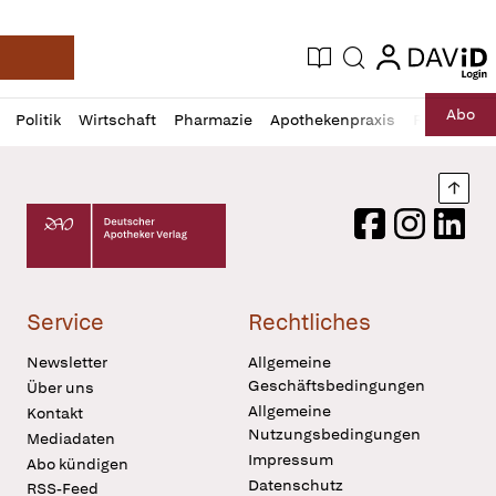
login
login
Aktuelle Ausgabe
Suche
Deutsche Apotheker Zeitung
Profil
Daz
Abo
Politik
Wirtschaft
Pharmazie
Apothekenpraxis
Recht
Sp
öffnen
Pur
Abo
öffnen
Nach
Deutscher Apotheker Verlag Logo
Facebook
Instagram
LinkedI
Service
Rechtliches
Newsletter
Allgemeine
Geschäftsbedingungen
Über uns
Allgemeine
Kontakt
Nutzungsbedingungen
Mediadaten
Impressum
Abo kündigen
Datenschutz
RSS-Feed