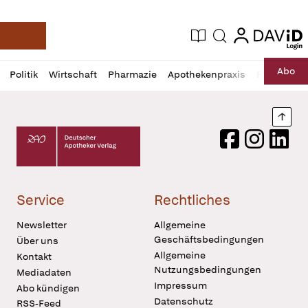
login
login
Aktuelle Ausgabe
Suche
Deutsche Apotheker Zeitung
Profil
Daz
Abo
Politik
Wirtschaft
Pharmazie
Apothekenpraxis
Recht
Sp
öffnen
Pur
Abo
öffnen
Nach
Deutscher Apotheker Verlag Logo
Facebook
Instagram
LinkedI
Service
Rechtliches
Newsletter
Allgemeine
Geschäftsbedingungen
Über uns
Allgemeine
Kontakt
Nutzungsbedingungen
Mediadaten
Impressum
Abo kündigen
Datenschutz
RSS-Feed