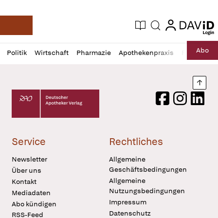
login
login
Aktuelle Ausgabe
Suche
Deutsche Apotheker Zeitung
Profil
Daz
Abo
Politik
Wirtschaft
Pharmazie
Apothekenpraxis
Recht
Sp
öffnen
Pur
Abo
öffnen
Nach
Deutscher Apotheker Verlag Logo
Facebook
Instagram
LinkedI
Service
Rechtliches
Newsletter
Allgemeine
Geschäftsbedingungen
Über uns
Allgemeine
Kontakt
Nutzungsbedingungen
Mediadaten
Impressum
Abo kündigen
Datenschutz
RSS-Feed