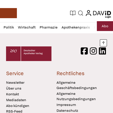
login
login
Aktuelle Ausgabe
Suche
Deutsche Apotheker Zeitung
Profil
Daz
Abo
Politik
Wirtschaft
Pharmazie
Apothekenpraxis
Recht
Sp
öffnen
Pur
Abo
öffnen
Nach
Deutscher Apotheker Verlag Logo
Facebook
Instagram
LinkedI
Service
Rechtliches
Newsletter
Allgemeine
Geschäftsbedingungen
Über uns
Allgemeine
Kontakt
Nutzungsbedingungen
Mediadaten
Impressum
Abo kündigen
Datenschutz
RSS-Feed