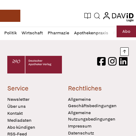
login
login
Aktuelle Ausgabe
Suche
Deutsche Apotheker Zeitung
Profil
Daz
Abo
Politik
Wirtschaft
Pharmazie
Apothekenpraxis
Recht
Sp
öffnen
Pur
Abo
öffnen
Nach
Deutscher Apotheker Verlag Logo
Facebook
Instagram
LinkedI
Service
Rechtliches
Newsletter
Allgemeine
Geschäftsbedingungen
Über uns
Allgemeine
Kontakt
Nutzungsbedingungen
Mediadaten
Impressum
Abo kündigen
Datenschutz
RSS-Feed