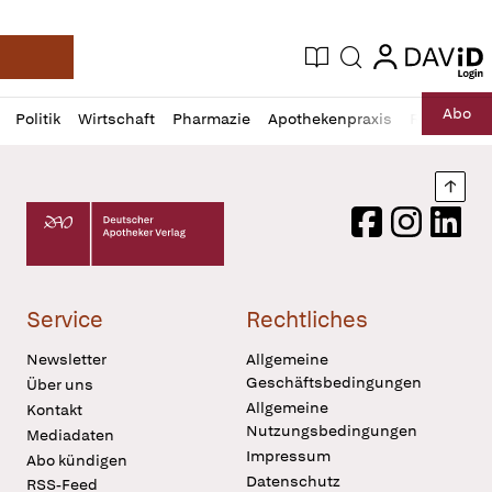
login
login
Aktuelle Ausgabe
Suche
Deutsche Apotheker Zeitung
Profil
Daz
Abo
Politik
Wirtschaft
Pharmazie
Apothekenpraxis
Recht
Sp
öffnen
Pur
Abo
öffnen
Nach
Deutscher Apotheker Verlag Logo
Facebook
Instagram
LinkedI
Service
Rechtliches
Newsletter
Allgemeine
Geschäftsbedingungen
Über uns
Allgemeine
Kontakt
Nutzungsbedingungen
Mediadaten
Impressum
Abo kündigen
Datenschutz
RSS-Feed