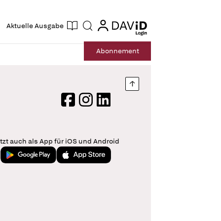
ogin
login
Aktuelle Ausgabe
Suche
Abo
nnement
Nach oben springen
Facebook
Instagram
LinkedIn
tzt auch als App für iOS und Android
Jetzt bei Google Play
Laden im App Store