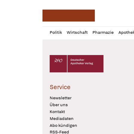
Deutsche Apotheker Ze
Profil
Daz
Politik
Wirtschaft
Pharmazie
Apothe
öffnen
Pur
Abo
öffnen
Deutscher Apotheker Verlag Logo
Service
Newsletter
Über uns
Kontakt
Mediadaten
Abo kündigen
RSS-Feed