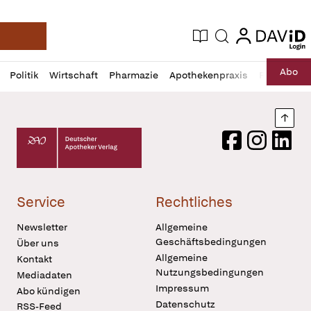
login
login
Aktuelle Ausgabe
Suche
Deutsche Apotheker Zeitung
Profil
Daz
Abo
Politik
Wirtschaft
Pharmazie
Apothekenpraxis
Recht
Sp
öffnen
Pur
Abo
öffnen
Nach
Deutscher Apotheker Verlag Logo
Facebook
Instagram
LinkedI
Service
Rechtliches
Newsletter
Allgemeine
Geschäftsbedingungen
Über uns
Allgemeine
Kontakt
Nutzungsbedingungen
Mediadaten
Impressum
Abo kündigen
Datenschutz
RSS-Feed