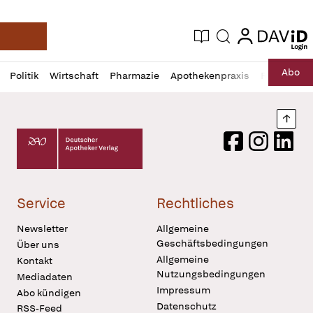
login
login
Aktuelle Ausgabe
Suche
Deutsche Apotheker Zeitung
Profil
Daz
Abo
Politik
Wirtschaft
Pharmazie
Apothekenpraxis
Recht
Sp
öffnen
Pur
Abo
öffnen
Nach
Deutscher Apotheker Verlag Logo
Facebook
Instagram
LinkedI
Service
Rechtliches
Newsletter
Allgemeine
Geschäftsbedingungen
Über uns
Allgemeine
Kontakt
Nutzungsbedingungen
Mediadaten
Impressum
Abo kündigen
Datenschutz
RSS-Feed