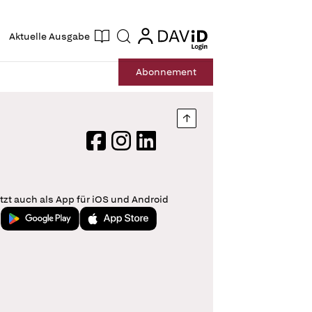
ogin
login
Aktuelle Ausgabe
Suche
Abo
nnement
Nach oben springen
Facebook
Instagram
LinkedIn
tzt auch als App für iOS und Android
Jetzt bei Google Play
Laden im App Store