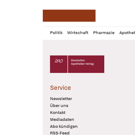
Deutsche Apotheker Ze
Profil
Daz
Politik
Wirtschaft
Pharmazie
Apothe
öffnen
Pur
Abo
öffnen
Deutscher Apotheker Verlag Logo
Service
Newsletter
Über uns
Kontakt
Mediadaten
Abo kündigen
RSS-Feed