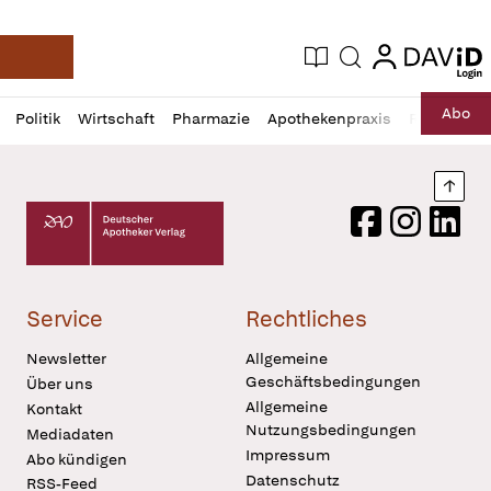
login
login
Aktuelle Ausgabe
Suche
Deutsche Apotheker Zeitung
Profil
Daz
Abo
Politik
Wirtschaft
Pharmazie
Apothekenpraxis
Recht
Sp
öffnen
Pur
Abo
öffnen
Nach
Deutscher Apotheker Verlag Logo
Facebook
Instagram
LinkedI
Service
Rechtliches
Newsletter
Allgemeine
Geschäftsbedingungen
Über uns
Allgemeine
Kontakt
Nutzungsbedingungen
Mediadaten
Impressum
Abo kündigen
Datenschutz
RSS-Feed