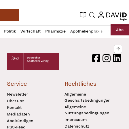
login
login
Aktuelle Ausgabe
Suche
Deutsche Apotheker Zeitung
Profil
Daz
Abo
Politik
Wirtschaft
Pharmazie
Apothekenpraxis
Recht
Sp
öffnen
Pur
Abo
öffnen
Nach
Deutscher Apotheker Verlag Logo
Facebook
Instagram
LinkedI
Service
Rechtliches
Newsletter
Allgemeine
Geschäftsbedingungen
Über uns
Allgemeine
Kontakt
Nutzungsbedingungen
Mediadaten
Impressum
Abo kündigen
Datenschutz
RSS-Feed