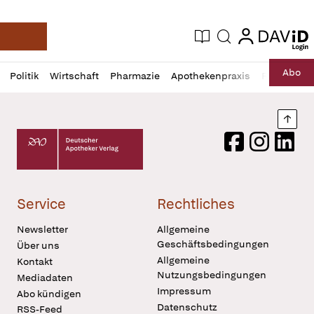
login
login
Aktuelle Ausgabe
Suche
Deutsche Apotheker Zeitung
Profil
Daz
Abo
Politik
Wirtschaft
Pharmazie
Apothekenpraxis
Recht
Sp
öffnen
Pur
Abo
öffnen
Nach
Deutscher Apotheker Verlag Logo
Facebook
Instagram
LinkedI
Service
Rechtliches
Newsletter
Allgemeine
Geschäftsbedingungen
Über uns
Allgemeine
Kontakt
Nutzungsbedingungen
Mediadaten
Impressum
Abo kündigen
Datenschutz
RSS-Feed