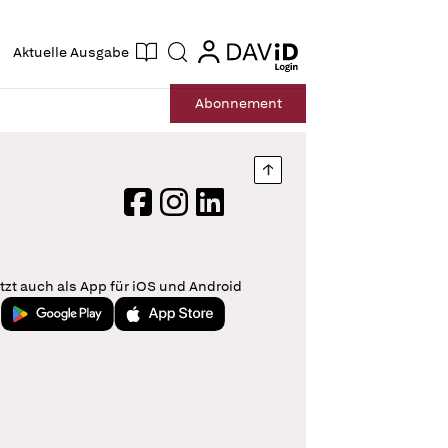
ogin
login
Aktuelle Ausgabe
Suche
Abo
nnement
Nach oben springen
Facebook
Instagram
LinkedIn
tzt auch als App für iOS und Android
Jetzt bei Google Play
Laden im App Store