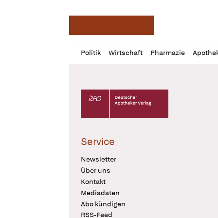
Deutsche Apotheker Ze
Profil
Daz
Politik
Wirtschaft
Pharmazie
Apothe
öffnen
Pur
Abo
öffnen
Deutscher Apotheker Verlag Logo
Service
Newsletter
Über uns
Kontakt
Mediadaten
Abo kündigen
RSS-Feed