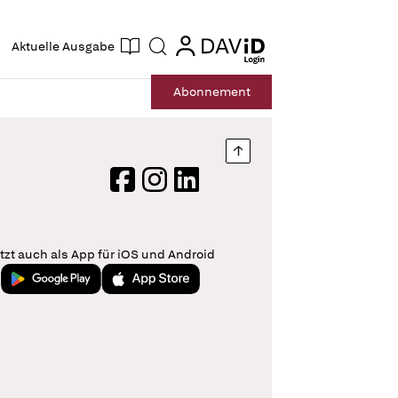
ogin
login
Aktuelle Ausgabe
Suche
Abo
nnement
Nach oben springen
Facebook
Instagram
LinkedIn
tzt auch als App für iOS und Android
Jetzt bei Google Play
Laden im App Store