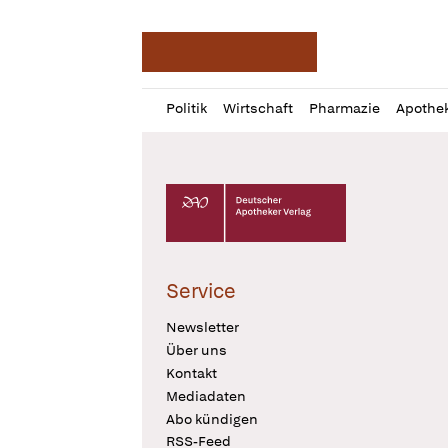
Deutsche Apotheker Ze
Profil
Daz
Politik
Wirtschaft
Pharmazie
Apothe
öffnen
Pur
Abo
öffnen
Deutscher Apotheker Verlag Logo
Service
Newsletter
Über uns
Kontakt
Mediadaten
Abo kündigen
RSS-Feed