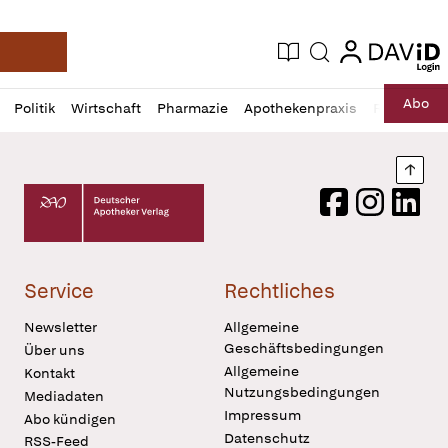
login
login
Aktuelle Ausgabe
Suche
Deutsche Apotheker Zeitung
Profil
Daz
Abo
Politik
Wirtschaft
Pharmazie
Apothekenpraxis
Recht
Sp
öffnen
Pur
Abo
öffnen
Nach
Deutscher Apotheker Verlag Logo
Facebook
Instagram
LinkedI
Service
Rechtliches
Newsletter
Allgemeine
Geschäftsbedingungen
Über uns
Allgemeine
Kontakt
Nutzungsbedingungen
Mediadaten
Impressum
Abo kündigen
Datenschutz
RSS-Feed