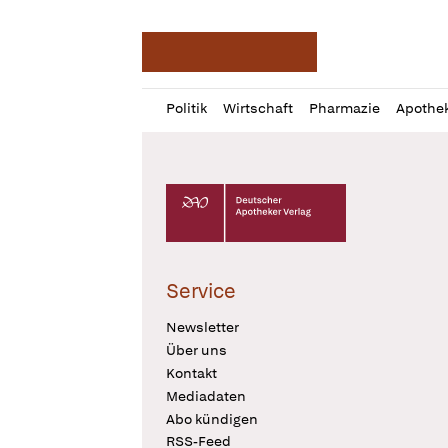
Deutsche Apotheker Ze
Profil
Daz
Politik
Wirtschaft
Pharmazie
Apothe
öffnen
Pur
Abo
öffnen
Deutscher Apotheker Verlag Logo
Service
Newsletter
Über uns
Kontakt
Mediadaten
Abo kündigen
RSS-Feed