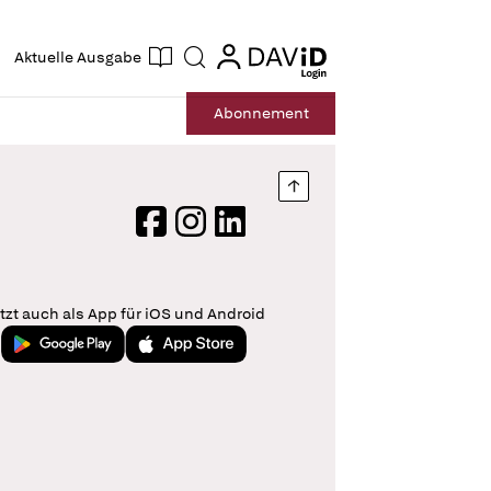
ogin
login
Aktuelle Ausgabe
Suche
Abo
nnement
Nach oben springen
Facebook
Instagram
LinkedIn
tzt auch als App für iOS und Android
Jetzt bei Google Play
Laden im App Store