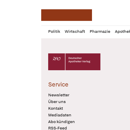
Deutsche Apotheker Ze
Profil
Daz
Politik
Wirtschaft
Pharmazie
Apothe
öffnen
Pur
Abo
öffnen
Deutscher Apotheker Verlag Logo
Service
Newsletter
Über uns
Kontakt
Mediadaten
Abo kündigen
RSS-Feed