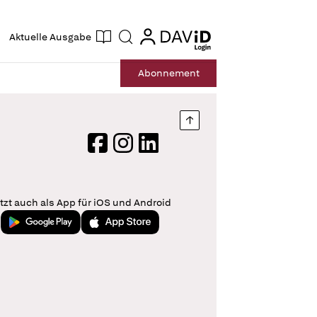
ogin
login
Aktuelle Ausgabe
Suche
Abo
nnement
Nach oben springen
Facebook
Instagram
LinkedIn
tzt auch als App für iOS und Android
Jetzt bei Google Play
Laden im App Store