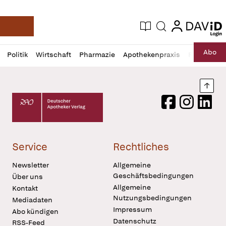
login
login
Aktuelle Ausgabe
Suche
Deutsche Apotheker Zeitung
Profil
Daz
Abo
Politik
Wirtschaft
Pharmazie
Apothekenpraxis
Recht
Sp
öffnen
Pur
Abo
öffnen
Nach
Deutscher Apotheker Verlag Logo
Facebook
Instagram
LinkedI
Service
Rechtliches
Newsletter
Allgemeine
Geschäftsbedingungen
Über uns
Allgemeine
Kontakt
Nutzungsbedingungen
Mediadaten
Impressum
Abo kündigen
Datenschutz
RSS-Feed