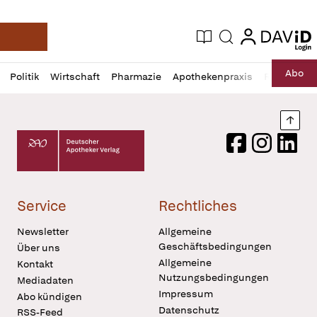
login
login
Aktuelle Ausgabe
Suche
Deutsche Apotheker Zeitung
Profil
Daz
Abo
Politik
Wirtschaft
Pharmazie
Apothekenpraxis
Recht
Sp
öffnen
Pur
Abo
öffnen
Nach
Deutscher Apotheker Verlag Logo
Facebook
Instagram
LinkedI
Service
Rechtliches
Newsletter
Allgemeine
Geschäftsbedingungen
Über uns
Allgemeine
Kontakt
Nutzungsbedingungen
Mediadaten
Impressum
Abo kündigen
Datenschutz
RSS-Feed