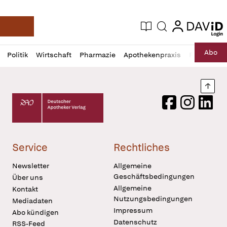
login
login
Aktuelle Ausgabe
Suche
Deutsche Apotheker Zeitung
Profil
Daz
Abo
Politik
Wirtschaft
Pharmazie
Apothekenpraxis
Recht
Sp
öffnen
Pur
Abo
öffnen
Nach
Deutscher Apotheker Verlag Logo
Facebook
Instagram
LinkedI
Service
Rechtliches
Newsletter
Allgemeine
Geschäftsbedingungen
Über uns
Allgemeine
Kontakt
Nutzungsbedingungen
Mediadaten
Impressum
Abo kündigen
Datenschutz
RSS-Feed