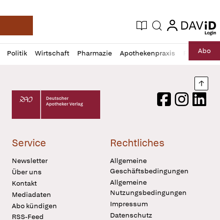
login
login
Aktuelle Ausgabe
Suche
Deutsche Apotheker Zeitung
Profil
Daz
Abo
Politik
Wirtschaft
Pharmazie
Apothekenpraxis
Recht
Sp
öffnen
Pur
Abo
öffnen
Nach
Deutscher Apotheker Verlag Logo
Facebook
Instagram
LinkedI
Service
Rechtliches
Newsletter
Allgemeine
Geschäftsbedingungen
Über uns
Allgemeine
Kontakt
Nutzungsbedingungen
Mediadaten
Impressum
Abo kündigen
Datenschutz
RSS-Feed