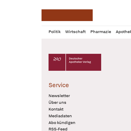
Deutsche Apotheker Ze
Profil
Daz
Politik
Wirtschaft
Pharmazie
Apothe
öffnen
Pur
Abo
öffnen
Deutscher Apotheker Verlag Logo
Service
Newsletter
Über uns
Kontakt
Mediadaten
Abo kündigen
RSS-Feed