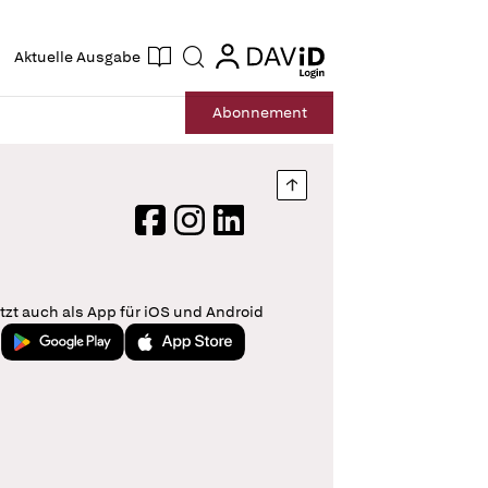
ogin
login
Aktuelle Ausgabe
Suche
Abo
nnement
Nach oben springen
Facebook
Instagram
LinkedIn
tzt auch als App für iOS und Android
Jetzt bei Google Play
Laden im App Store