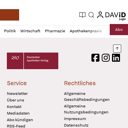
login
login
Aktuelle Ausgabe
Suche
Deutsche Apotheker Zeitung
Profil
Daz
Abo
Politik
Wirtschaft
Pharmazie
Apothekenpraxis
Recht
Sp
öffnen
Pur
Abo
öffnen
Nach
Deutscher Apotheker Verlag Logo
Facebook
Instagram
LinkedI
Service
Rechtliches
Newsletter
Allgemeine
Geschäftsbedingungen
Über uns
Allgemeine
Kontakt
Nutzungsbedingungen
Mediadaten
Impressum
Abo kündigen
Datenschutz
RSS-Feed