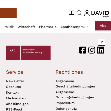
login
login
Aktuelle Ausgabe
Suche
Deutsche Apotheker Zeitung
Profil
Daz
Abo
Politik
Wirtschaft
Pharmazie
Apothekenpraxis
Recht
Sp
öffnen
Pur
Abo
öffnen
Nach
Deutscher Apotheker Verlag Logo
Facebook
Instagram
LinkedI
Service
Rechtliches
Newsletter
Allgemeine
Geschäftsbedingungen
Über uns
Allgemeine
Kontakt
Nutzungsbedingungen
Mediadaten
Impressum
Abo kündigen
Datenschutz
RSS-Feed