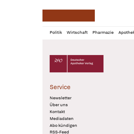
Deutsche Apotheker Ze
Profil
Daz
Politik
Wirtschaft
Pharmazie
Apothe
öffnen
Pur
Abo
öffnen
Deutscher Apotheker Verlag Logo
Service
Newsletter
Über uns
Kontakt
Mediadaten
Abo kündigen
RSS-Feed