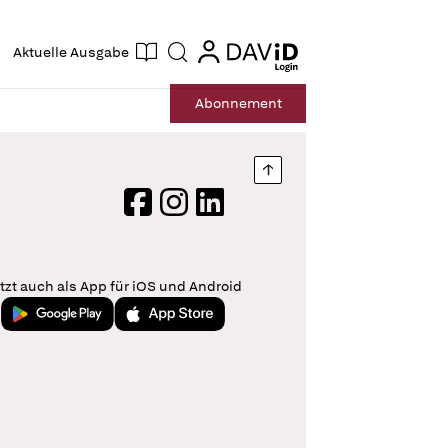
ogin
login
Aktuelle Ausgabe
Suche
Abo
nnement
Nach oben springen
Facebook
Instagram
LinkedIn
tzt auch als App für iOS und Android
Jetzt bei Google Play
Laden im App Store