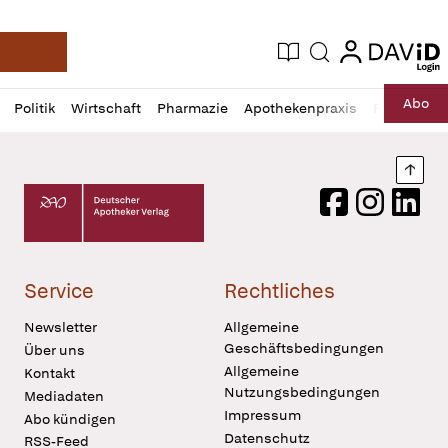
login
login
Aktuelle Ausgabe
Suche
Deutsche Apotheker Zeitung
Profil
Daz
Abo
Politik
Wirtschaft
Pharmazie
Apothekenpraxis
Recht
Sp
öffnen
Pur
Abo
öffnen
Nach
Deutscher Apotheker Verlag Logo
Facebook
Instagram
LinkedI
Service
Rechtliches
Newsletter
Allgemeine
Geschäftsbedingungen
Über uns
Allgemeine
Kontakt
Nutzungsbedingungen
Mediadaten
Impressum
Abo kündigen
Datenschutz
RSS-Feed