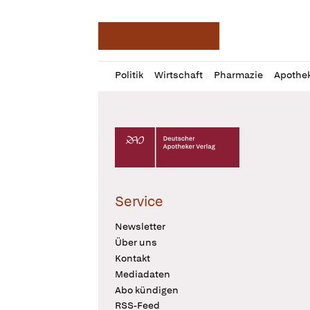
Deutsche Apotheker Ze
Profil
Daz
Politik
Wirtschaft
Pharmazie
Apothe
öffnen
Pur
Abo
öffnen
Deutscher Apotheker Verlag Logo
Service
Newsletter
Über uns
Kontakt
Mediadaten
Abo kündigen
RSS-Feed