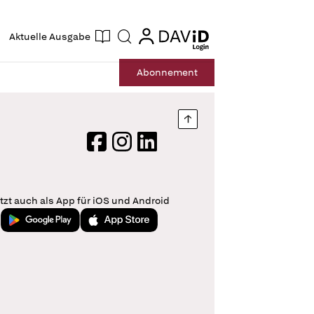
ogin
login
Aktuelle Ausgabe
Suche
Abo
nnement
Nach oben springen
Facebook
Instagram
LinkedIn
tzt auch als App für iOS und Android
Jetzt bei Google Play
Laden im App Store