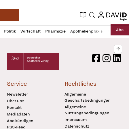
login
login
Aktuelle Ausgabe
Suche
Deutsche Apotheker Zeitung
Profil
Daz
Abo
Politik
Wirtschaft
Pharmazie
Apothekenpraxis
Recht
Sp
öffnen
Pur
Abo
öffnen
Nach
Deutscher Apotheker Verlag Logo
Facebook
Instagram
LinkedI
Service
Rechtliches
Newsletter
Allgemeine
Geschäftsbedingungen
Über uns
Allgemeine
Kontakt
Nutzungsbedingungen
Mediadaten
Impressum
Abo kündigen
Datenschutz
RSS-Feed