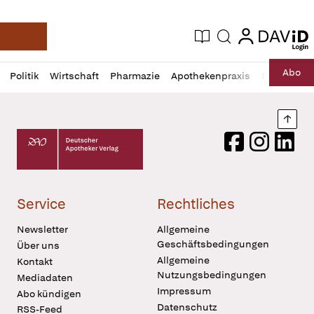
login
login
Aktuelle Ausgabe
Suche
Deutsche Apotheker Zeitung
Profil
Daz
Abo
Politik
Wirtschaft
Pharmazie
Apothekenpraxis
Recht
Sp
öffnen
Pur
Abo
öffnen
Nach
Deutscher Apotheker Verlag Logo
Facebook
Instagram
LinkedI
Service
Rechtliches
Newsletter
Allgemeine
Geschäftsbedingungen
Über uns
Allgemeine
Kontakt
Nutzungsbedingungen
Mediadaten
Impressum
Abo kündigen
Datenschutz
RSS-Feed