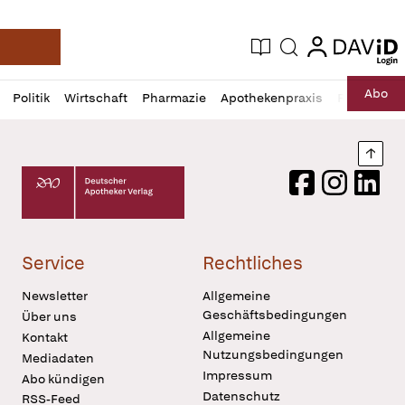
login
login
Aktuelle Ausgabe
Suche
Deutsche Apotheker Zeitung
Profil
Daz
Abo
Politik
Wirtschaft
Pharmazie
Apothekenpraxis
Recht
Sp
öffnen
Pur
Abo
öffnen
Nach
Deutscher Apotheker Verlag Logo
Facebook
Instagram
LinkedI
Service
Rechtliches
Newsletter
Allgemeine
Geschäftsbedingungen
Über uns
Allgemeine
Kontakt
Nutzungsbedingungen
Mediadaten
Impressum
Abo kündigen
Datenschutz
RSS-Feed