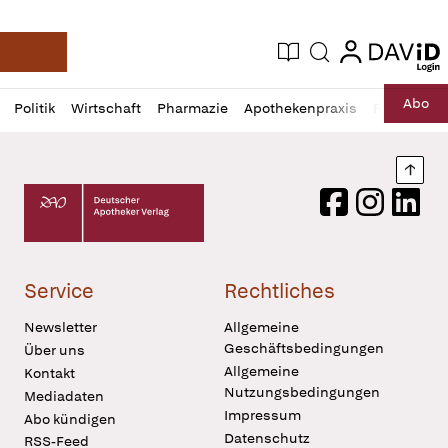
login
login
Aktuelle Ausgabe
Suche
Deutsche Apotheker Zeitung
Profil
Daz
Abo
Politik
Wirtschaft
Pharmazie
Apothekenpraxis
Recht
Sp
öffnen
Pur
Abo
öffnen
Nach
Deutscher Apotheker Verlag Logo
Facebook
Instagram
LinkedI
Service
Rechtliches
Newsletter
Allgemeine
Geschäftsbedingungen
Über uns
Allgemeine
Kontakt
Nutzungsbedingungen
Mediadaten
Impressum
Abo kündigen
Datenschutz
RSS-Feed