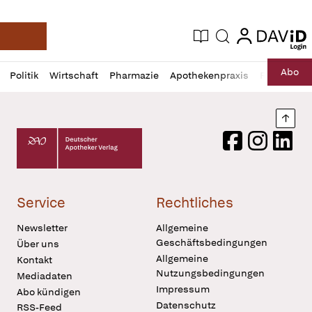
login
login
Aktuelle Ausgabe
Suche
Deutsche Apotheker Zeitung
Profil
Daz
Abo
Politik
Wirtschaft
Pharmazie
Apothekenpraxis
Recht
Sp
öffnen
Pur
Abo
öffnen
Nach
Deutscher Apotheker Verlag Logo
Facebook
Instagram
LinkedI
Service
Rechtliches
Newsletter
Allgemeine
Geschäftsbedingungen
Über uns
Allgemeine
Kontakt
Nutzungsbedingungen
Mediadaten
Impressum
Abo kündigen
Datenschutz
RSS-Feed