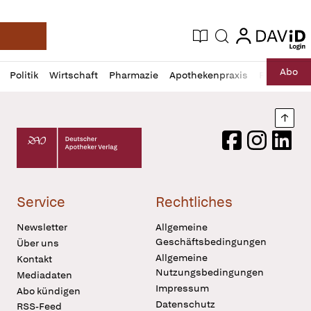
login
login
Aktuelle Ausgabe
Suche
Deutsche Apotheker Zeitung
Profil
Daz
Abo
Politik
Wirtschaft
Pharmazie
Apothekenpraxis
Recht
Sp
öffnen
Pur
Abo
öffnen
Nach
Deutscher Apotheker Verlag Logo
Facebook
Instagram
LinkedI
Service
Rechtliches
Newsletter
Allgemeine
Geschäftsbedingungen
Über uns
Allgemeine
Kontakt
Nutzungsbedingungen
Mediadaten
Impressum
Abo kündigen
Datenschutz
RSS-Feed