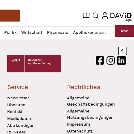
login
login
Aktuelle Ausgabe
Suche
Deutsche Apotheker Zeitung
Profil
Daz
Abo
Politik
Wirtschaft
Pharmazie
Apothekenpraxis
Recht
Sp
öffnen
Pur
Abo
öffnen
Nach
Deutscher Apotheker Verlag Logo
Facebook
Instagram
LinkedI
Service
Rechtliches
Newsletter
Allgemeine
Geschäftsbedingungen
Über uns
Allgemeine
Kontakt
Nutzungsbedingungen
Mediadaten
Impressum
Abo kündigen
Datenschutz
RSS-Feed