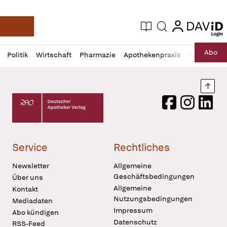
login
login
Aktuelle Ausgabe
Suche
Deutsche Apotheker Zeitung
Profil
Daz
Abo
Politik
Wirtschaft
Pharmazie
Apothekenpraxis
Recht
Sp
öffnen
Pur
Abo
öffnen
Nach
Deutscher Apotheker Verlag Logo
Facebook
Instagram
LinkedI
Service
Rechtliches
Newsletter
Allgemeine
Geschäftsbedingungen
Über uns
Allgemeine
Kontakt
Nutzungsbedingungen
Mediadaten
Impressum
Abo kündigen
Datenschutz
RSS-Feed