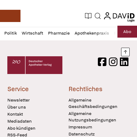
login
login
Aktuelle Ausgabe
Suche
Deutsche Apotheker Zeitung
Profil
Daz
Abo
Politik
Wirtschaft
Pharmazie
Apothekenpraxis
Recht
Sp
öffnen
Pur
Abo
öffnen
Nach
Deutscher Apotheker Verlag Logo
Facebook
Instagram
LinkedI
Service
Rechtliches
Newsletter
Allgemeine
Geschäftsbedingungen
Über uns
Allgemeine
Kontakt
Nutzungsbedingungen
Mediadaten
Impressum
Abo kündigen
Datenschutz
RSS-Feed