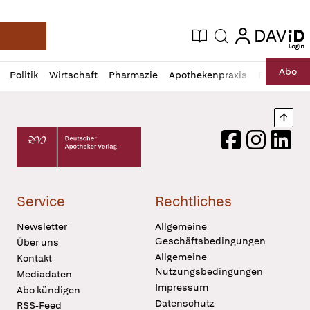
login
login
Aktuelle Ausgabe
Suche
Deutsche Apotheker Zeitung
Profil
Daz
Abo
Politik
Wirtschaft
Pharmazie
Apothekenpraxis
Recht
Sp
öffnen
Pur
Abo
öffnen
Nach
Deutscher Apotheker Verlag Logo
Facebook
Instagram
LinkedI
Service
Rechtliches
Newsletter
Allgemeine
Geschäftsbedingungen
Über uns
Allgemeine
Kontakt
Nutzungsbedingungen
Mediadaten
Impressum
Abo kündigen
Datenschutz
RSS-Feed